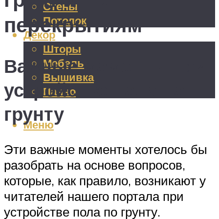
Стены
перекрытиям
Потолок
Декор
Шторы
Важные моменты при
Мебель
Вышивка
устройстве пола по
Панно
грунту
Меню
Эти важные моменты хотелось бы
разобрать на основе вопросов,
которые, как правило, возникают у
читателей нашего портала при
устройстве пола по грунту.