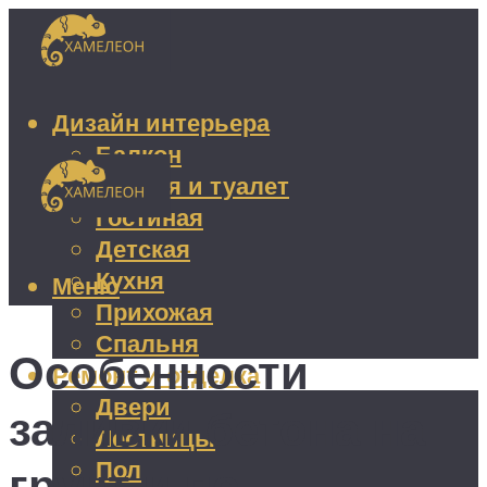
Дизайн интерьера
Балкон
Ванная и туалет
Гостиная
Детская
Кухня
Меню
Прихожая
Спальня
Особенности
Ремонт и отделка
Двери
заливки бетона на
Лестницы
Пол
грунт и по