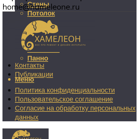
Стены
home@hameleone.ru
Потолок
Декор
Шторы
Мебель
Вышивка
Панно
Контакты
Публикации
Меню
Политика конфиденциальности
Пользовательское соглашение
Согласие на обработку персональных
данных