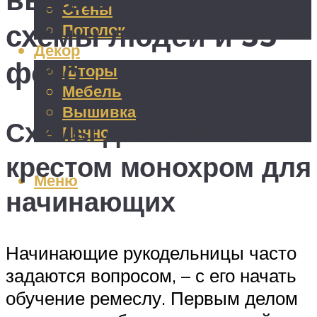
Стены
схемы людей и 35
Потолок
Декор
фото
Шторы
Мебель
Вышивка
Схемы для вышивки
Панно
крестом монохром для
Меню
начинающих
Начинающие рукодельницы часто
задаются вопросом, – с его начать
обучение ремеслу. Первым делом