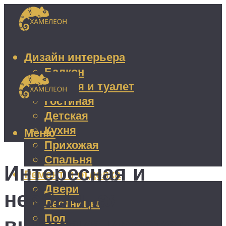
Дизайн интерьера
Балкон
Ванная и туалет
Гостиная
Детская
Кухня
Меню
Прихожая
Спальня
Интересная и
Ремонт и отделка
Двери
необычная
Лестницы
Пол
вышивка крестом: