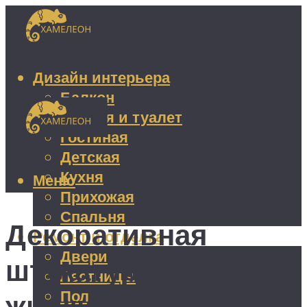
Дизайн интерьера
Балкон
Ванная и туалет
Гостиная
Детская
Кухня
Меню
Прихожая
Спальня
Декоративная
Ремонт и отделка
Двери
штукатурка или
Лестницы
Пол
жидкие обои — что