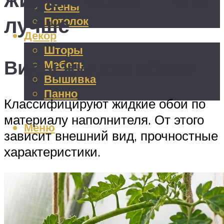
Стены
лучше
Потолок
Декор
Шторы
Виды жидких обоев
Мебель
Вышивка
Панно
Классифицируют жидкие обои по
материалу наполнителя. От этого
Меню
зависит внешний вид, прочностные
характеристики.