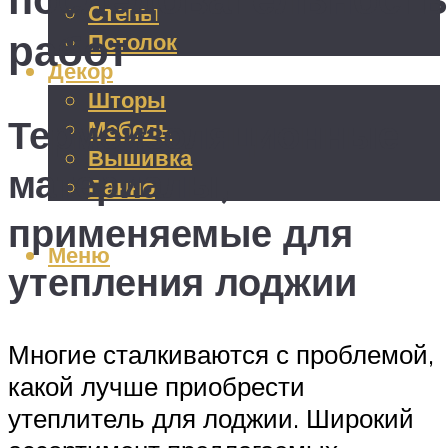
Стены
работ
Потолок
Декор
Шторы
Термоизоляционные
Мебель
Вышивка
материалы,
Панно
применяемые для
Меню
утепления лоджии
Многие сталкиваются с проблемой,
какой лучше приобрести
утеплитель для лоджии. Широкий