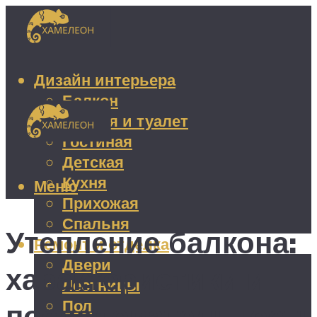
Дизайн интерьера
Балкон
Ванная и туалет
Гостиная
Детская
Кухня
Меню
Прихожая
Спальня
Утепление балкона:
Ремонт и отделка
Двери
характеристики и
Лестницы
Пол
последовательность