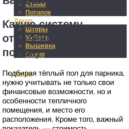
Стены
Потолок
Декор
Какую систему
Шторы
отопления выбрать и
Мебель
Вышивка
почему
Панно
Подбирая тёплый пол для парника,
Меню
нужно учитывать не только свои
финансовые возможности, но и
особенности тепличного
помещения, и место его
расположения. Кроме того, важный
показатель — стоимость