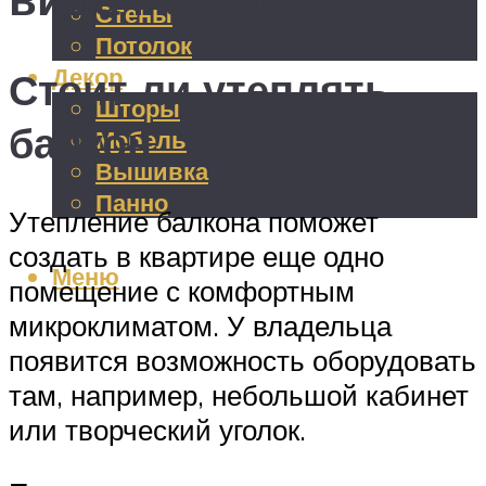
Стены
Потолок
Декор
Стоит ли утеплять
Шторы
балкон
Мебель
Вышивка
Панно
Утепление балкона поможет
создать в квартире еще одно
Меню
помещение с комфортным
микроклиматом. У владельца
появится возможность оборудовать
там, например, небольшой кабинет
или творческий уголок.