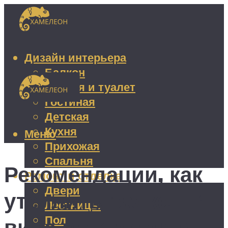
Дизайн интерьера
Балкон
Ванная и туалет
Гостиная
Детская
Кухня
Меню
Прихожая
Спальня
Рекомендации, как
Ремонт и отделка
Двери
утеплить балкон: 4
Лестницы
Пол
вида материалов