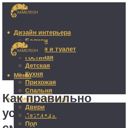
Дизайн интерьера
Балкон
Ванная и туалет
Гостиная
Детская
Кухня
Меню
Прихожая
Спальня
Как правильно
Ремонт и отделка
Двери
установить
Лестницы
Пол
смеситель на кухне