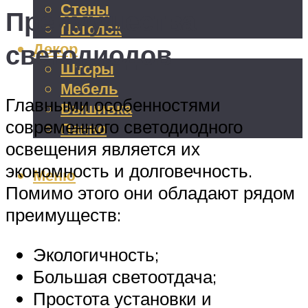
Стены
Преимущества
Потолок
светодиодов
Декор
Шторы
Мебель
Главными особенностями
Вышивка
современного светодиодного
Панно
освещения является их
экономность и долговечность.
Меню
Помимо этого они обладают рядом
преимуществ:
Экологичность;
Большая светоотдача;
Простота установки и