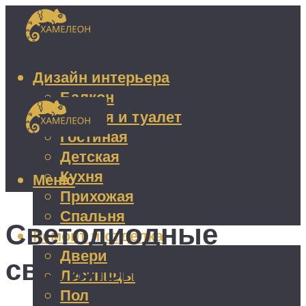
Дизайн интерьера
Балкон
Ванная и туалет
Гостиная
Детская
Кухня
Меню
Прихожая
Спальня
Светодиодные
Ремонт и отделка
Двери
светильники
Лестницы
Пол