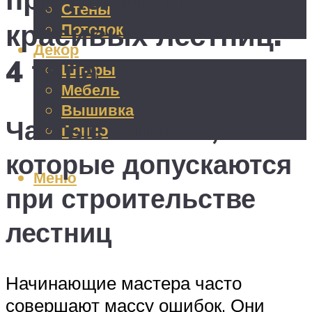
Стены
красивых лестниц:
Потолок
Декор
4 типа
Шторы
Мебель
Вышивка
Частые ошибки,
Панно
которые допускаются
Меню
при строительстве
лестниц
Начинающие мастера часто
совершают массу ошибок. Они