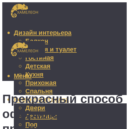
Дизайн интерьера
Балкон
Ванная и туалет
Гостиная
Детская
Кухня
Меню
Прихожая
Спальня
Прекрасный способ
Ремонт и отделка
Двери
оформления дома
Лестницы
Пол
при помощи