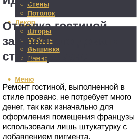
Стены
Потолок
Декор
Отделка гостиной
Шторы
загородного дома в
Мебель
Вышивка
стиле прованс
Панно
Меню
Ремонт гостиной, выполненной в
стиле прованс, не потребует много
денег, так как изначально для
оформления помещения французы
использовали лишь штукатурку с
добавлением пигмента,