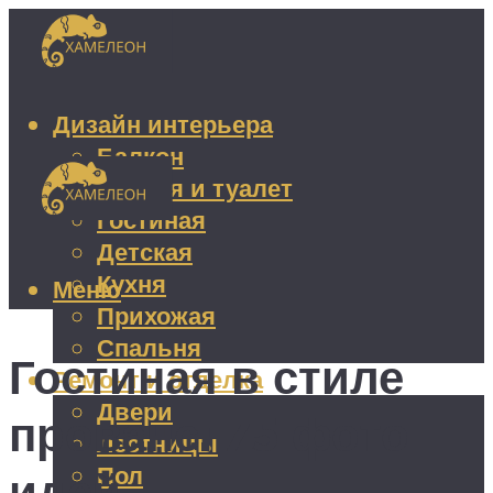
Дизайн интерьера
Балкон
Ванная и туалет
Гостиная
Детская
Кухня
Меню
Прихожая
Спальня
Гостиная в стиле
Ремонт и отделка
Двери
прованс: 75 фото
Лестницы
Пол
идей