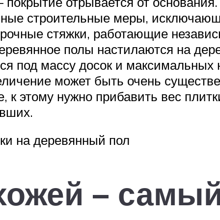
 – покрытие отрывается от основания
ьные строительные меры, исключающ
очные стяжки, работающие независи
ревянное полы настилаются на дерев
я под массу досок и максимальных на
еличение может быть очень существ
, к этому нужно прибавить вес плитк
вших.
ки на деревянный пол
хожей – самы