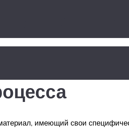
ции по выбо
роцесса
материал, имеющий свои специфичес