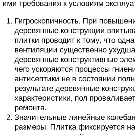
ими требования к условиям эксплуа
Гигроскопичность. При повышени
деревянные конструкции впитыва
плитки проводит к тому, что одн
вентиляции существенно ухудшае
деревянные конструктивные эле
чего ускоряются процессы гние
антисептики не в состоянии пол
результате деревянные констру
характеристики, пол проваливает
ремонта.
Значительные линейные колебан
размеры. Плитка фиксируется на