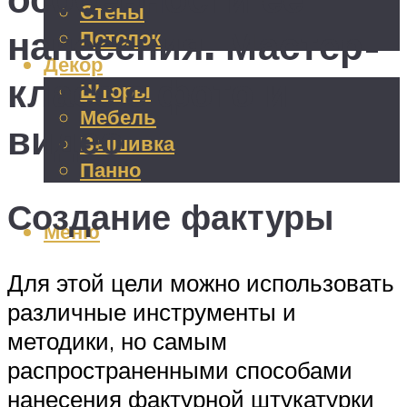
Стены
нанесения. Мастер-
Потолок
Декор
класс с фото и
Шторы
Мебель
видео
Вышивка
Панно
Создание фактуры
Меню
Для этой цели можно использовать
различные инструменты и
методики, но самым
распространенными способами
нанесения фактурной штукатурки