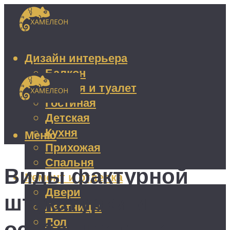
Дизайн интерьера
Балкон
Ванная и туалет
Гостиная
Детская
Кухня
Меню
Прихожая
Спальня
Виды фактурной
Ремонт и отделка
Двери
штукатурки и
Лестницы
Пол
особенности ее