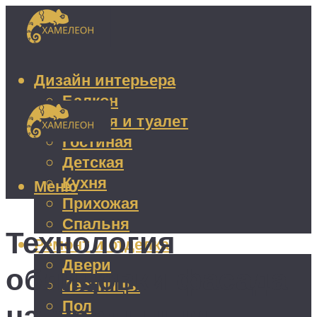
Дизайн интерьера
Балкон
Ванная и туалет
Гостиная
Детская
Кухня
Меню
Прихожая
Спальня
Технология
Ремонт и отделка
Двери
облицовки фасада
Лестницы
Пол
натуральным