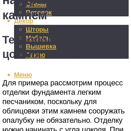
Стены
камнем
Потолок
Декор
Шторы
Технология облицовки
Мебель
Вышивка
цоколя песчаником
Панно
Меню
Для примера рассмотрим процесс
отделки фундамента легким
песчаником, поскольку для
облицовки этим камнем сооружать
опалубку не обязательно. Отделку
нужно начинать с угла цоколя. При