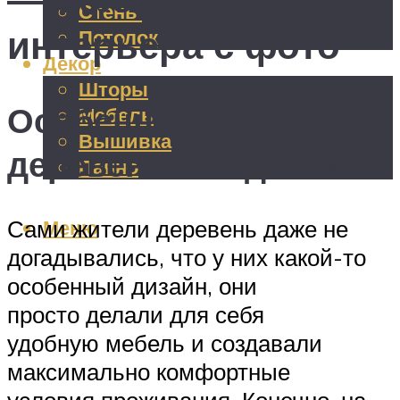
Стены
интерьера с фото
Потолок
Декор
Шторы
Особенности
Мебель
Вышивка
деревенского дизайна
Панно
Меню
Сами жители деревень даже не
догадывались, что у них какой-то
особенный дизайн, они
просто делали для себя
удобную мебель и создавали
максимально комфортные