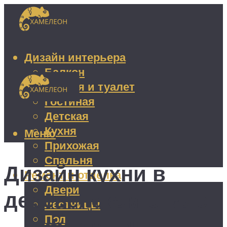
Дизайн интерьера
Балкон
Ванная и туалет
Гостиная
Детская
Кухня
Меню
Прихожая
Спальня
Дизайн кухни в
Ремонт и отделка
Двери
деревенском стиле
Лестницы
Пол
— оформление