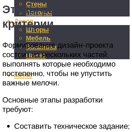
Стены
Этапы разработки и
Потолок
критерии
Декор
Шторы
Мебель
Формирование дизайн-проекта
Вышивка
состоит из нескольких частей,
Панно
выполнять которые необходимо
постепенно, чтобы не упустить
Меню
важные мелочи.
Основные этапы разработки
требуют:
Составить техническое задание;