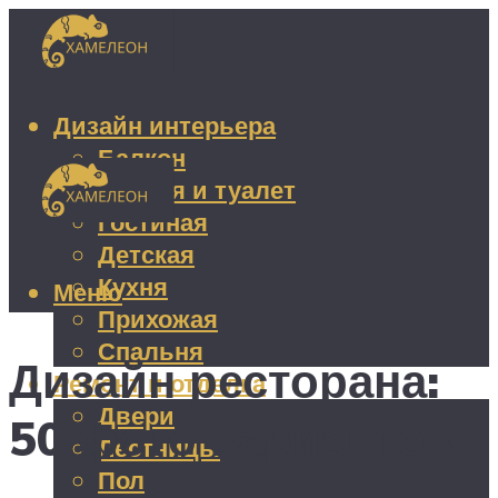
Дизайн интерьера
Балкон
Ванная и туалет
Гостиная
Детская
Кухня
Меню
Прихожая
Спальня
Дизайн ресторана:
Ремонт и отделка
Двери
50 фото вариантов
Лестницы
Пол