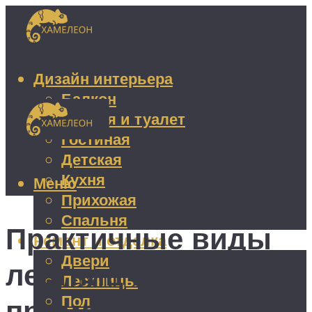
Дизайн интерьера
Балкон
Ванная и туалет
Гостиная
Детская
Кухня
Меню
Прихожая
Спальня
Практичные виды
Ремонт и отделка
Двери
лестниц и их
Лестницы
Пол
применение: 7