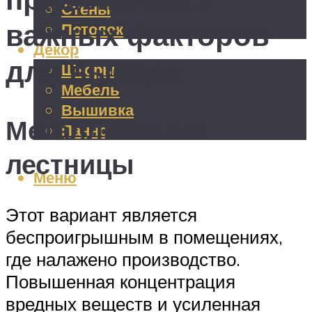
Стены
важных факторов
Потолок
Декор
для выбора
Шторы
Мебель
Вышивка
Металлические
Панно
лестницы
Меню
Этот вариант является
беспроигрышным в помещениях,
где налажено производство.
Повышенная концентрация
вредных веществ и усиленная