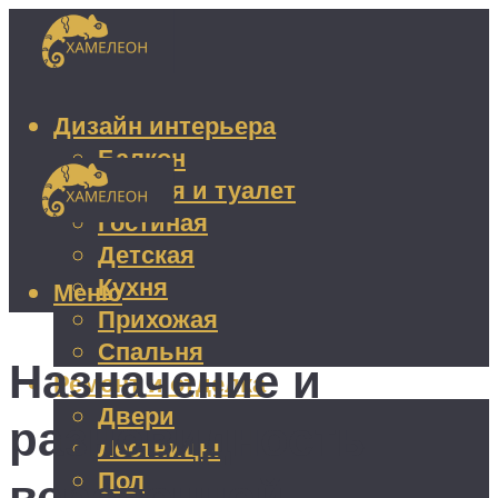
Дизайн интерьера
Балкон
Ванная и туалет
Гостиная
Детская
Кухня
Меню
Прихожая
Спальня
Назначение и
Ремонт и отделка
Двери
разновидность
Лестницы
Пол
веревочной