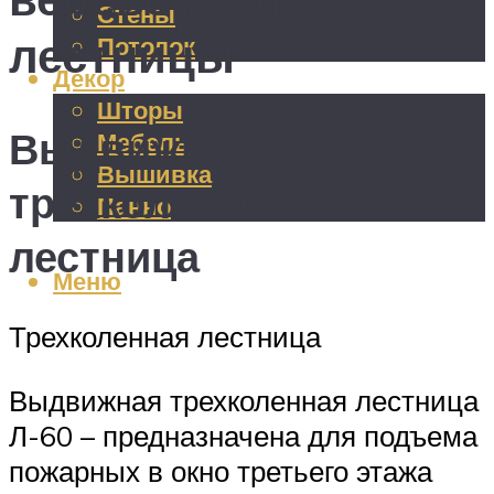
Стены
лестницы
Потолок
Декор
Шторы
Выдвижная
Мебель
Вышивка
трехколенная
Панно
лестница
Меню
Трехколенная лестница
Выдвижная трехколенная лестница
Л-60 – предназначена для подъема
пожарных в окно третьего этажа