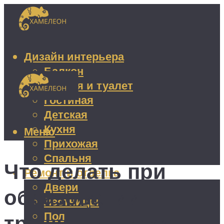
Дизайн интерьера
Балкон
Ванная и туалет
Гостиная
Детская
Кухня
Меню
Прихожая
Спальня
Что делать при
Ремонт и отделка
Двери
образовании
Лестницы
Пол
трещин в стяжке