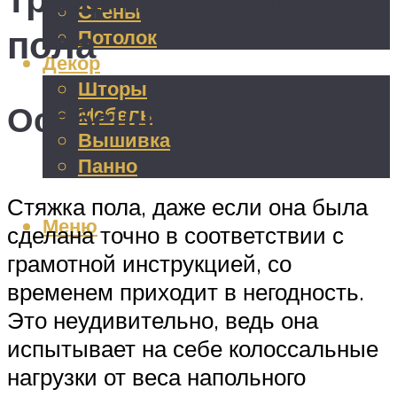
Стены
пола
Потолок
Декор
Шторы
Особенности
Мебель
Вышивка
Панно
Стяжка пола, даже если она была
Меню
сделана точно в соответствии с
грамотной инструкцией, со
временем приходит в негодность.
Это неудивительно, ведь она
испытывает на себе колоссальные
нагрузки от веса напольного