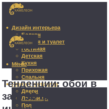
Дизайн интерьера
Балкон
Ванная и туалет
Гостиная
Детская
Кухня
Меню
Прихожая
Спальня
Тенденции: обои в
Ремонт и отделка
Двери
зал, 30 фото в
Лестницы
Пол
интерьере