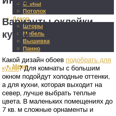
Стены
Потолок
Декор
Варианты оклейки
Шторы
кухни
Мебель
Вышивка
Панно
Какой дизайн обоев
подобрать для
Меню
кухни
? Для комнаты с большим
окном подойдут холодные оттенки,
а для кухни, которая выходит на
север, лучше выбрать теплые
цвета. В маленьких помещениях до
7 кв. м сложные орнаменты и