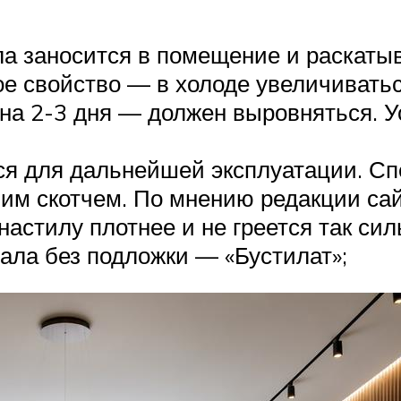
ла заносится в помещение и раскатыв
ое свойство — в холоде увеличиватьс
 на 2-3 дня — должен выровняться. 
ся для дальнейшей эксплуатации. Сп
ним скотчем. По мнению редакции са
настилу плотнее и не греется так си
иала без подложки — «Бустилат»;