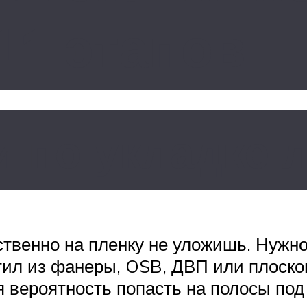
11 этапов
 по укладке 
ственно на пленку не уложишь. Нужно
стил из фанеры, OSB, ДВП или плоск
я вероятность попасть на полосы под