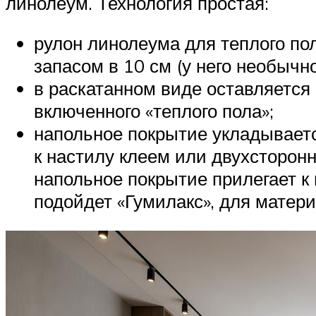
линолеум. Технология простая:
рулон линолеума для теплого по
запасом в 10 см (у него необычн
в раскатанном виде оставляется
включенного «теплого пола»;
напольное покрытие укладывает
к настилу клеем или двухсторон
напольное покрытие прилегает к 
подойдет «Гумилакс», для матер