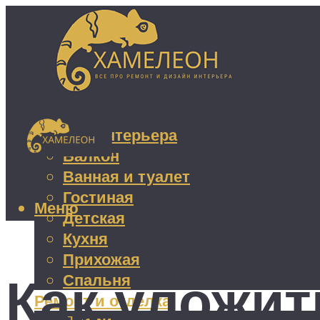
Дизайн интерьера
Балкон
Ванная и туалет
Гостиная
Меню
Детская
Кухня
Прихожая
Как уложит
Спальня
Ремонт и отделка