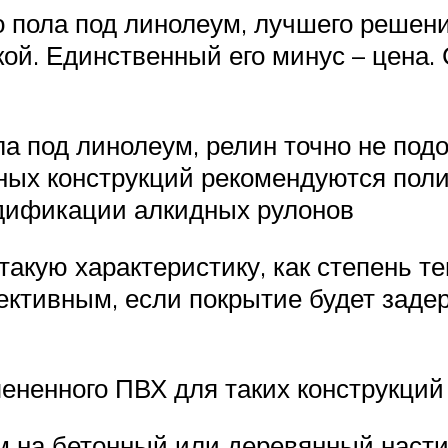
о пола под линолеум, лучшего решен
нкой. Единственный его минус – цена.
а под линолеум, релин точно не подо
яных конструкций рекомендуются по
одификации алкидных рулонов
акую характеристику, как степень т
ктивным, если покрытие будет заде
ененного ПВХ для таких конструкций 
 на бетонный или деревянный насти