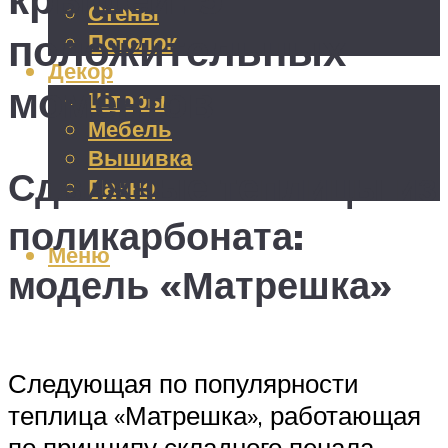
Стены
положительных
Потолок
Декор
моментов
Шторы
Мебель
Вышивка
Сдвижные теплицы из
Панно
поликарбоната:
Меню
модель «Матрешка»
Следующая по популярности
теплица «Матрешка», работающая
по принципу складного пенала.