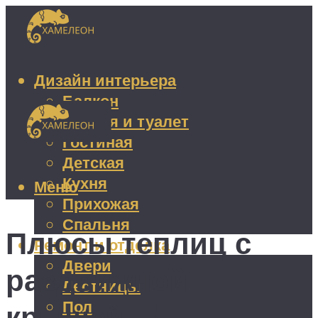
Дизайн интерьера
Балкон
Ванная и туалет
Гостиная
Детская
Кухня
Меню
Прихожая
Спальня
Плюсы теплиц с
Ремонт и отделка
Двери
раздвижной
Лестницы
Пол
крышей: 5