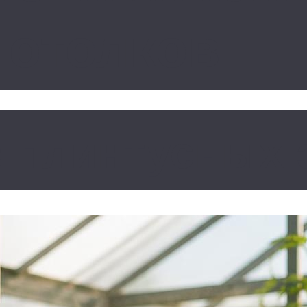
потолков
з плинтусных 