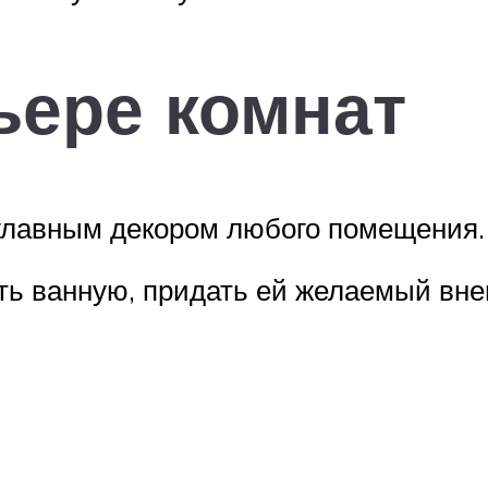
ьере комнат
 главным декором любого помещения.
ь ванную, придать ей желаемый внеш