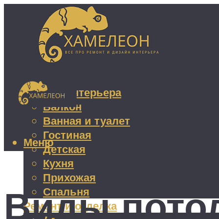
Дизайн интерьера
Балкон
Ванная и туалет
Гостиная
Меню
Детская
Кухня
Прихожая
Виды пото
Спальня
Ремонт и отделка