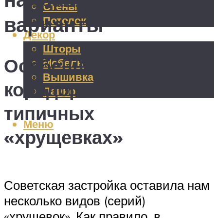
Стены
варианты
Потолок
Декор
Шторы
Особенности
Мебель
Вышивка
коридоров в
Панно
типичных
Меню
«хрущевках»
Советская застройка оставила нам
несколько видов (серий)
«хрущевок». Как правило, в