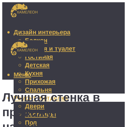
Дизайн интерьера
Балкон
Ванная и туалет
Гостиная
Детская
Кухня
Меню
Прихожая
Спальня
Лучшая стенка в
Ремонт и отделка
Двери
прихожую: 5
Лестницы
Пол
направлений и