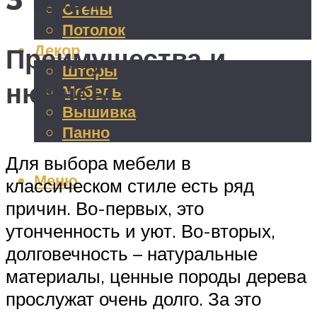
Стены
Потолок
Декор
Преимущества и
Шторы
нюансы
Мебель
Вышивка
Панно
Для выбора мебели в
Меню
классическом стиле есть ряд
причин. Во-первых, это
утонченность и уют. Во-вторых,
долговечность – натуральные
материалы, ценные породы дерева
прослужат очень долго. За это