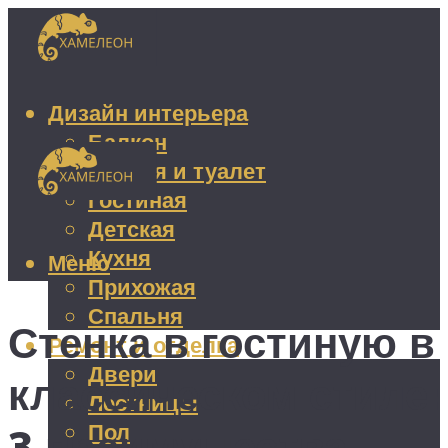
Дизайн интерьера
Балкон
Ванная и туалет
Гостиная
Детская
Кухня
Меню
Прихожая
Спальня
Стенка в гостиную в
Ремонт и отделка
Двери
классическом стиле:
Лестницы
Пол
3 преимущества