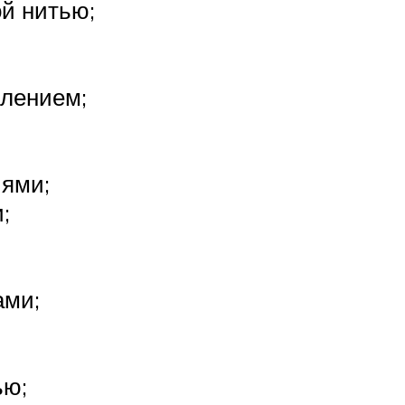
й нитью;
лением;
ями;
;
ами;
ью;