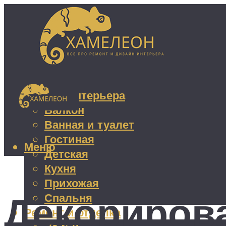
Дизайн интерьера
Балкон
Ванная и туалет
Гостиная
Меню
Детская
Кухня
Прихожая
Декориров
Спальня
Ремонт и отделка