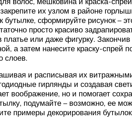
для волос, мешковина и краска-спрей
 закрепите их узлом в районе горлышк
к бутылке, сформируйте рисунок – э
таточно просто красиво задрапироват
в платье или даже фигурку. Закончи
й, а затем нанесите краску-спрей п
о слоев.
рашивая и расписывая их витражными
тодиодные гирлянды и создавая све
ает воображение, но и помогает сохр
тылку, подумайте – возможно, ее мо
ите примеры декорирования бутылок