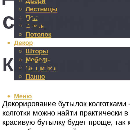
Двери
Лестницы
своими ру
Пол
Стены
Потолок
Декор
Шторы
Колготки как
Мебель
Вышивка
Панно
Меню
Декорирование бутылок колготками 
колготки можно найти практически в
красивую бутылку будет проще, так 