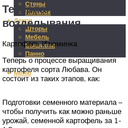
Стены
Технология
Потолок
возделывания
Декор
Шторы
Мебель
Картофель Изюминка
Вышивка
Панно
Теперь о процессе выращивания
картофеля сорта Любава. Он
Меню
состоит из таких этапов, как:
Подготовки семенного материала –
чтобы получить как можно раньше
урожай, семенной картофель за 1-