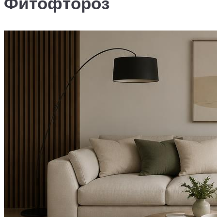
Фитофтороз