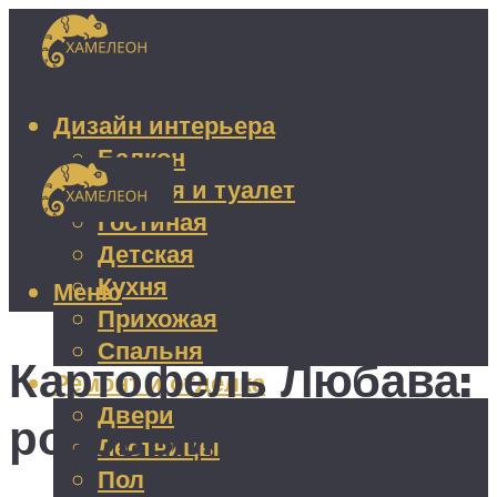
Дизайн интерьера
Балкон
Ванная и туалет
Гостиная
Детская
Кухня
Меню
Прихожая
Спальня
Картофель Любава:
Ремонт и отделка
Двери
розовый да ранний
Лестницы
Пол