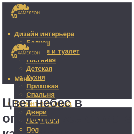
Дизайн интерьера
Балкон
Ванная и туалет
Гостиная
Детская
Кухня
Меню
Прихожая
Спальня
Цвет небес в
Ремонт и отделка
Двери
огороде: всё о сорте
Лестницы
Пол
картофеля