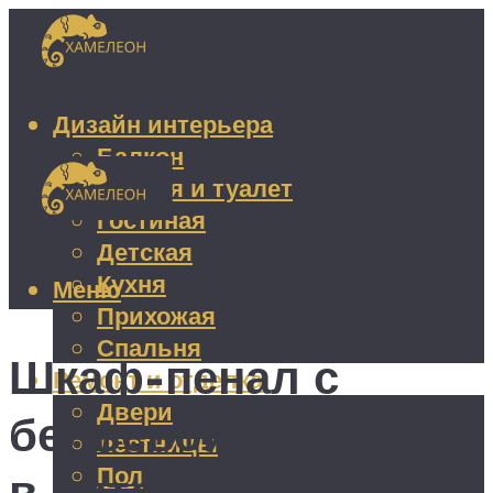
Дизайн интерьера
Балкон
Ванная и туалет
Гостиная
Детская
Кухня
Меню
Прихожая
Спальня
Шкаф-пенал с
Ремонт и отделка
Двери
бельевой корзиной
Лестницы
Пол
в интерьере ванной