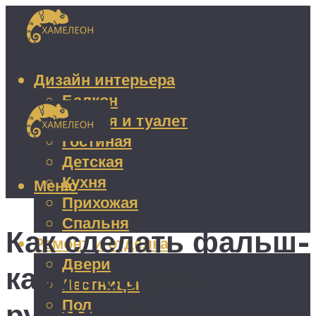
Дизайн интерьера
Балкон
Ванная и туалет
Гостиная
Детская
Кухня
Меню
Прихожая
Спальня
Как сделать фальш-
Ремонт и отделка
Двери
камин своими
Лестницы
Пол
руками из