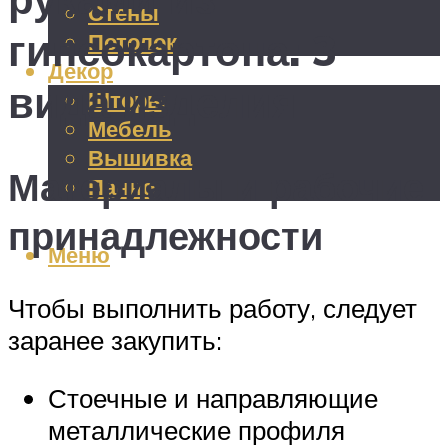
Стены
гипсокартона: 3
Потолок
Декор
вида изделия
Шторы
Мебель
Вышивка
Материалы и рабочие
Панно
принадлежности
Меню
Чтобы выполнить работу, следует
заранее закупить:
Стоечные и направляющие
металлические профиля