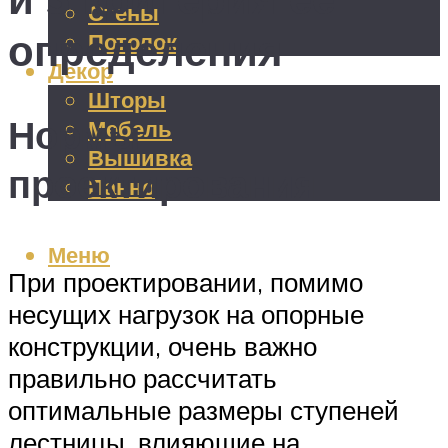
Стены
определения
Потолок
Декор
Шторы
Нормы
Мебель
Вышивка
проектирования
Панно
Меню
При проектировании, помимо
несущих нагрузок на опорные
конструкции, очень важно
правильно рассчитать
оптимальные размеры ступеней
лестницы, влияющие на