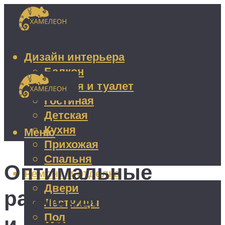
Дизайн интерьера
Балкон
Ванная и туалет
Гостиная
Детская
Кухня
Меню
Прихожая
Спальня
Оптимальные
Ремонт и отделка
Двери
размеры лестницы
Лестницы
Пол
и 3 критерия ее