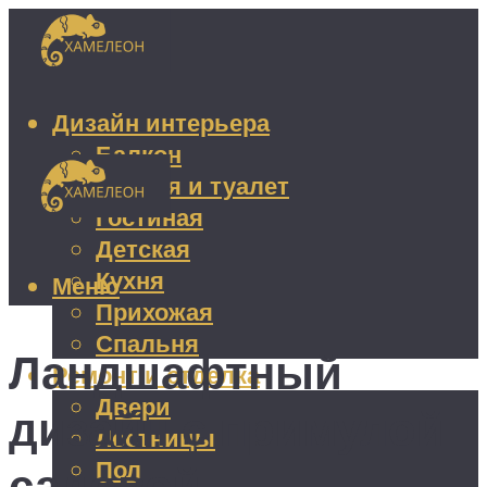
Дизайн интерьера
Балкон
Ванная и туалет
Гостиная
Детская
Кухня
Меню
Прихожая
Спальня
Ландшафтный
Ремонт и отделка
Двери
дизайн с примулой
Лестницы
Пол
садовой