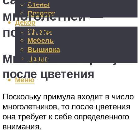
Стены
многолетней —
Потолок
Декор
посадка и уход
Шторы
Мебель
Вышивка
Многолетняя примула
Панно
после цветения
Меню
Поскольку примула входит в число
многолетников, то после цветения
она требует к себе определенного
внимания.