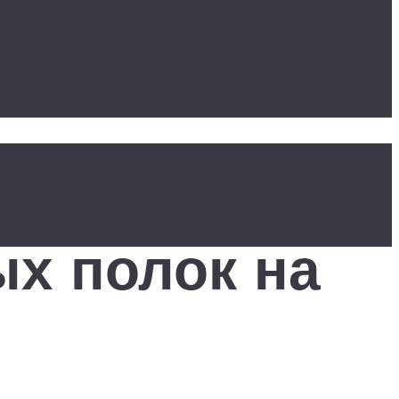
аиболее
х полок на