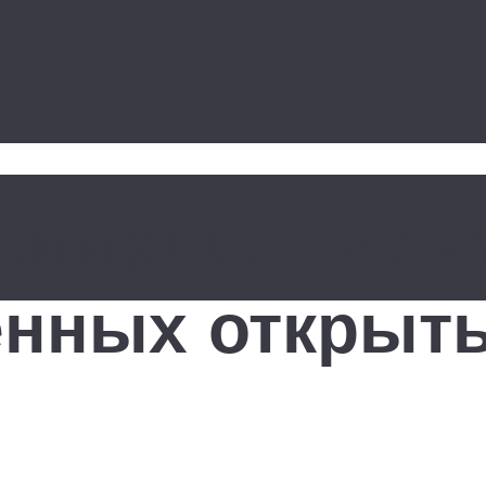
еимущества н
енных открыты