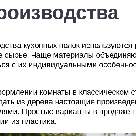
роизводства
дства кухонных полок используются 
кое сырье. Чаще материалы объединя
ься с их индивидуальными особенно
рмлении комнаты в классическом сти
ать из дерева настоящие произведе
ями. Простые варианты в продаже та
ии из пластика.