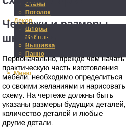
Стены
Потолок
Декор
Чертежи и размеры
Шторы
шкафчика
Мебель
Вышивка
Панно
Первоначально, прежде чем начать
практическую часть изготовления
Меню
мебели, необходимо определиться
со своими желаниями и нарисовать
схему. На чертеже должны быть
указаны размеры будущих деталей,
количество деталей и любые
другие детали.