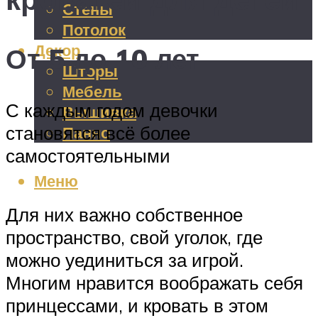
Стены
Потолок
Декор
От 5 до 10 лет
Шторы
Мебель
С каждым годом девочки
Вышивка
становятся всё более
Панно
самостоятельными
Меню
Для них важно собственное
пространство, свой уголок, где
можно уединиться за игрой.
Многим нравится воображать себя
принцессами, и кровать в этом