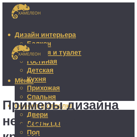
Дизайн интерьера
Балкон
Ванная и туалет
Гостиная
Детская
Кухня
Меню
Прихожая
Спальня
Примеры дизайна
Ремонт и отделка
Двери
необычных
Лестницы
Пол
кроватей для детей