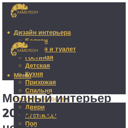
Дизайн интерьера
Балкон
Ванная и туалет
Гостиная
Детская
Кухня
Меню
Прихожая
Спальня
Модный интерьер
Ремонт и отделка
Двери
2018: +80 фото
Лестницы
Пол
новинок в мире