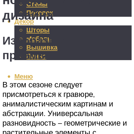
Стены
дизайна
Потолок
Декор
Шторы
Изобразительные
Мебель
Вышивка
приёмы
Панно
Меню
В этом сезоне следует
присмотреться к гравюре,
анималистическим картинам и
абстракции. Универсальная
разновидность – геометрические и
растительные элементы с