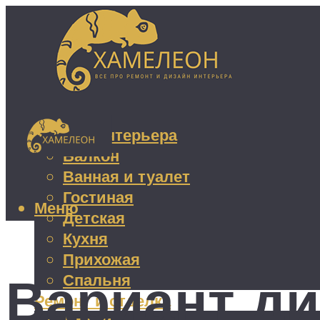
Дизайн интерьера
Балкон
Ванная и туалет
Гостиная
Меню
Детская
Кухня
Прихожая
Вариант ди
Спальня
Ремонт и отделка