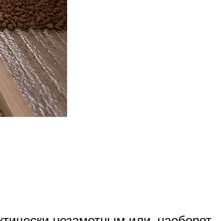
ктически незаметным или, наоборот,