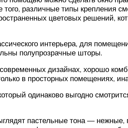
е того, различные типы крепления см
пространенных цветовых решений, ко
ассического интерьера, для помещен
ельны полупрозрачные шторы.
х современных дизайнах, хорошо ком
только в просторных помещениях, ин
который одинаково выгодно смотритс
ыглядят пастельные тона — нежные,