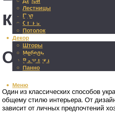
Двери
Лестницы
комнаты с 
Пол
Стены
Потолок
Декор
Шторы
Оформление 
Мебель
Вышивка
Панно
Меню
Один из классических способов укр
общему стилю интерьера. От дизайн
зависит от личных предпочтений хо