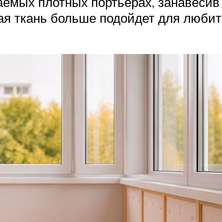
аемых плотных портьерах, занавесив
ая ткань больше подойдет для любите