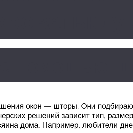
кроватью у
с помощью ш
ашения окон — шторы. Они подбирают
ерских решений зависит тип, размер 
зяина дома. Например, любители дне