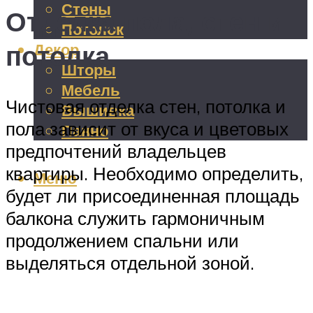
Стены
Отделка пола, стен и
Потолок
потолка
Декор
Шторы
Мебель
Чистовая отделка стен, потолка и
Вышивка
пола зависит от вкуса и цветовых
Панно
предпочтений владельцев
квартиры. Необходимо определить,
Меню
будет ли присоединенная площадь
балкона служить гармоничным
продолжением спальни или
выделяться отдельной зоной.