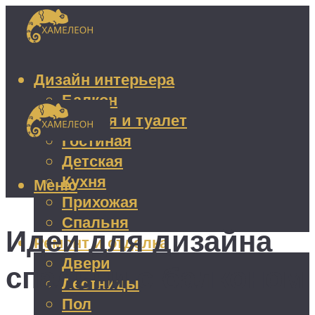
Дизайн интерьера
Балкон
Ванная и туалет
Гостиная
Детская
Кухня
Меню
Прихожая
Спальня
Идеи для дизайна
Ремонт и отделка
Двери
спальни с балконом
Лестницы
Пол