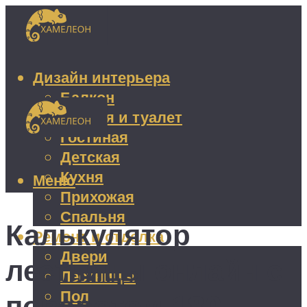
Дизайн интерьера
Балкон
Ванная и туалет
Гостиная
Детская
Кухня
Меню
Прихожая
Спальня
Калькулятор
Ремонт и отделка
Двери
лестницы онлайн с
Лестницы
Пол
поворотом 180