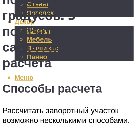
Стены
градусов: 5
Потолок
Декор
показателей для
Шторы
Мебель
самостоятельного
Вышивка
Панно
расчета
Меню
Способы расчета
Рассчитать заворотный участок
возможно несколькими способами.