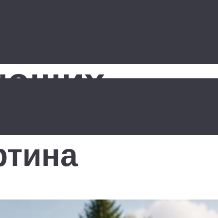
стену: маст
ающих
ртина