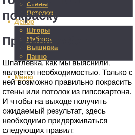
Стены
покраску
Потолок
Декор
Шторы
Правила работ
Мебель
Вышивка
Панно
Шпатлевка, как мы выяснили,
является необходимостью. Только с
Меню
ней возможно правильно покрасить
стены или потолок из гипсокартона.
И чтобы на выходе получить
ожидаемый результат, здесь
необходимо придерживаться
следующих правил: