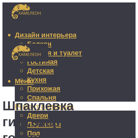
Дизайн интерьера
Балкон
Ванная и туалет
Гостиная
Детская
Кухня
Меню
Прихожая
Спальня
Шпаклевка
Ремонт и отделка
Двери
гипсокартона:
Лестницы
Пол
готовим под