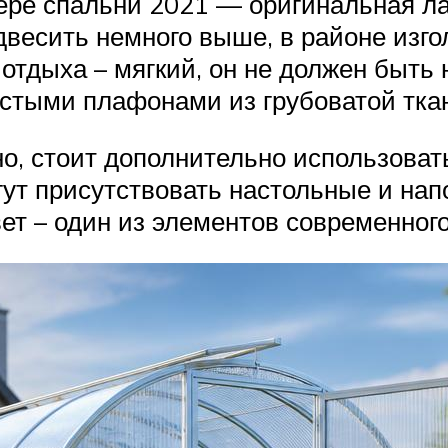
ере спальни 2021 — оригинальная ла
двесить немного выше, в районе изго
я отдыха – мягкий, он не должен бы
остыми плафонами из грубоватой ткан
но, стоит дополнительно использова
ут присутствовать настольные и нап
вет – один из элементов современног