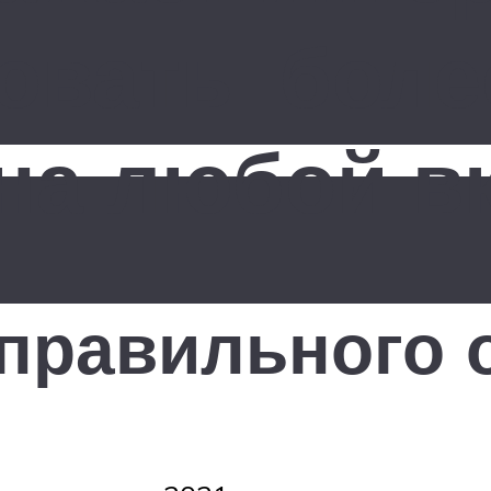
овать: боле
на любой в
 правильного 