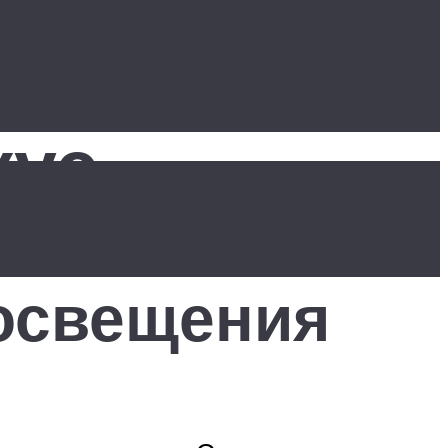
е 10
кус
освещения