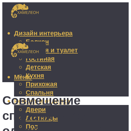
Дизайн интерьера
Балкон
Ванная и туалет
Гостиная
Детская
Кухня
Меню
Прихожая
Спальня
Совмещение
Ремонт и отделка
Двери
спальни-кабинета в
Лестницы
Пол
одной комнате: 6