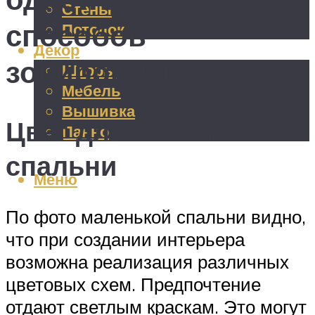
Стены
способов
Потолок
Декор
зонирования
Шторы
Мебель
Вышивка
Цвет для маленькой
Панно
спальни
Меню
По фото маленькой спальни видно,
что при создании интерьера
возможна реализация различных
цветовых схем. Предпочтение
отдают светлым краскам. Это могут