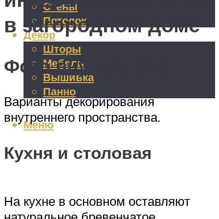
Стены
в загородном доме
Потолок
Декор
Шторы
Фото внутри дома
Мебель
Вышивка
Панно
Варианты декорирования
внутреннего пространства.
Меню
Кухня и столовая
На кухне в основном оставляют
натуральное бревенчатое