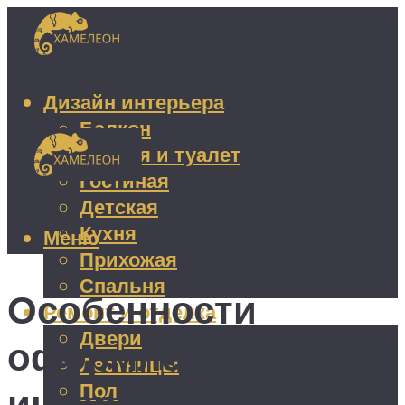
Дизайн интерьера
Балкон
Ванная и туалет
Гостиная
Детская
Кухня
Меню
Прихожая
Спальня
Особенности
Ремонт и отделка
Двери
оформления
Лестницы
Пол
интерьера гостиной