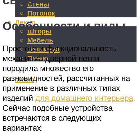
Стены
Потолок
Декор
Особенности и виды
Шторы
Мебель
Простота и функциональность
Вышивка
механизма дверной петли
Панно
породила множество его
разновидностей, рассчитанных на
Меню
применение в различных типах
изделий
для домашнего интерьера
.
Сейчас подобные устройства
встречаются в следующих
вариантах: