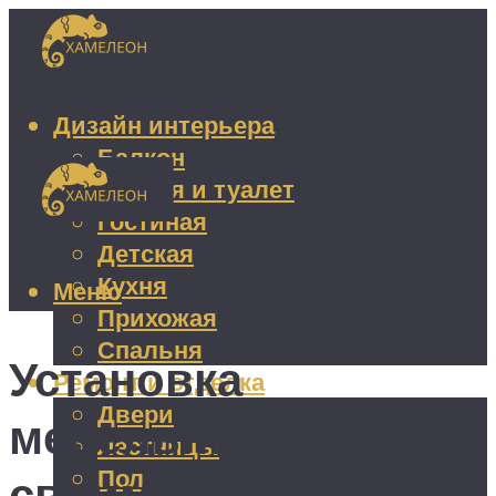
Дизайн интерьера
Балкон
Ванная и туалет
Гостиная
Детская
Кухня
Меню
Прихожая
Спальня
Установка
Ремонт и отделка
Двери
мебельных петель
Лестницы
Пол
своими руками