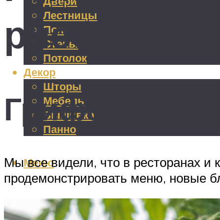
Двери
Лестницы
рисования 
Пол
Стены
Потолок
Декор
Шторы
Грифельная д
Мебель
Вышивка
Панно
Мы все видели, что в ресторанах и
Меню
продемонстрировать меню, новые б