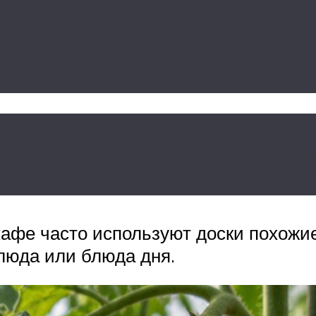
на стене
оска на кухн
 кафе часто используют доски похожи
люда или блюда дня.