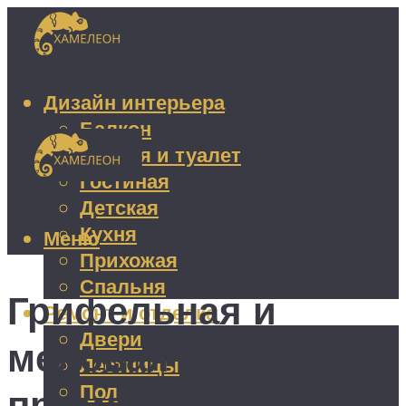
Дизайн интерьера
Балкон
Ванная и туалет
Гостиная
Детская
Кухня
Меню
Прихожая
Спальня
Грифельная и
Ремонт и отделка
Двери
меловая доска:
Лестницы
Пол
применение в