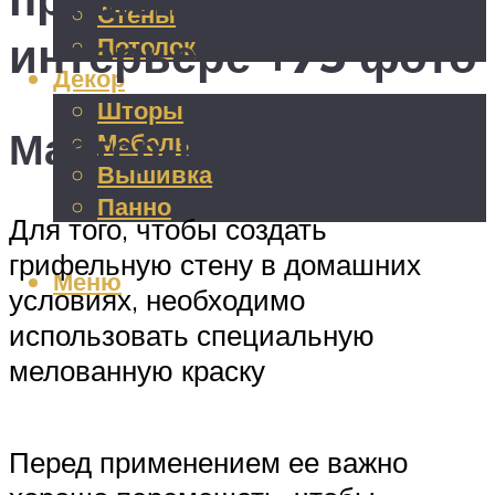
Стены
интерьере +75 фото
Потолок
Декор
Шторы
Мастер-класс
Мебель
Вышивка
Панно
Для того, чтобы создать
грифельную стену в домашних
Меню
условиях, необходимо
использовать специальную
мелованную краску
Перед применением ее важно