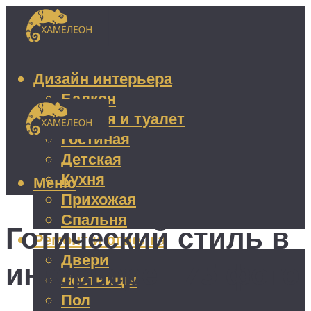
Дизайн интерьера
Балкон
Ванная и туалет
Гостиная
Детская
Кухня
Меню
Прихожая
Спальня
Готический стиль в
Ремонт и отделка
Двери
интерьере +75 фото
Лестницы
Пол