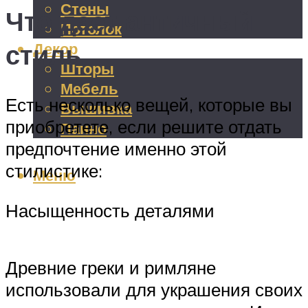
Стены
Что дает античный
Потолок
стиль
Декор
Шторы
Мебель
Есть несколько вещей, которые вы
Вышивка
приобретете, если решите отдать
Панно
предпочтение именно этой
стилистике:
Меню
Насыщенность деталями
Древние греки и римляне
использовали для украшения своих