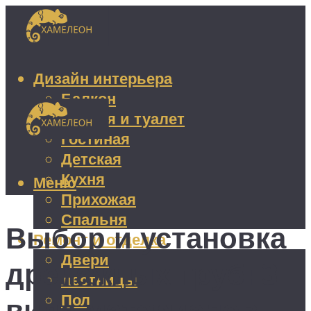
Дизайн интерьера
Балкон
Ванная и туалет
Гостиная
Детская
Кухня
Меню
Прихожая
Спальня
Выбор и установка
Ремонт и отделка
Двери
дренажных труб: 3
Лестницы
Пол
вида материалов