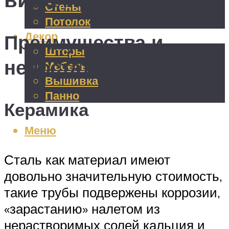
Стены
Потолок
Декор
Преимущества и
Шторы
недостатки
Мебель
Вышивка
Панно
Керамика
Меню
Сталь как материал имеют
довольно значительную стоимость,
такие трубы подвержены коррозии,
«зарастанию» налетом из
нерастворимых солей кальция и