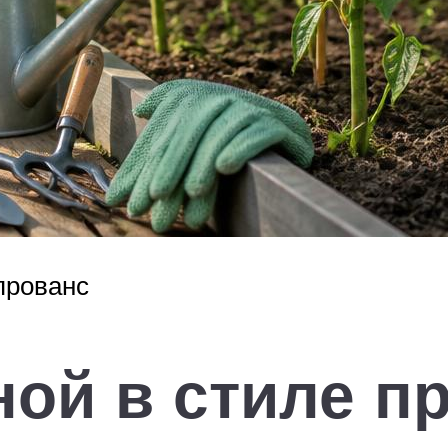
прованс
ной в стиле п