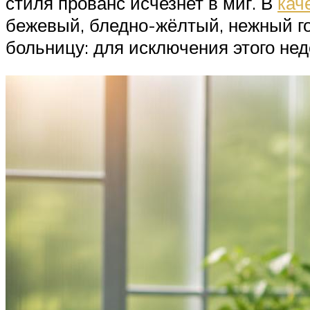
стиля прованс исчезнет в миг. В
кач
бежевый, бледно-жёлтый, нежный гол
больницу: для исключения этого не