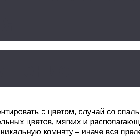
ия
олнение
нтировать с цветом, случай со спал
ьных цветов, мягких и располагающи
уникальную комнату – иначе вся прел