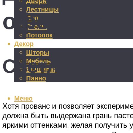
Двери
Лестницы
оформлен
Пол
Стены
Потолок
Декор
Шторы
Светлое нап
Мебель
Вышивка
Панно
Меню
Хотя прованс и позволяет экспериме
должна быть выдержана грань пастел
яркими оттенками, желая получить 