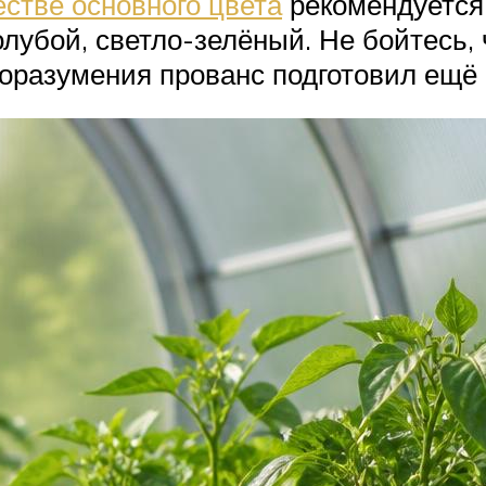
естве основного цвета
рекомендуется
убой, светло-зелёный. Не бойтесь, 
доразумения прованс подготовил ещё 