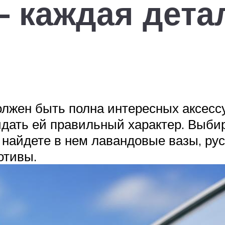
 каждая дета
олжен быть полна интересных аксес
идать ей правильный характер. Выбир
 найдете в нем лавандовые вазы, ру
отивы.